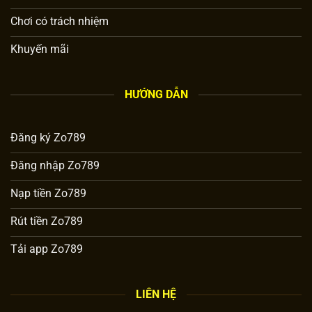
Chơi có trách nhiệm
Khuyến mãi
HƯỚNG DẪN
Đăng ký Zo789
Đăng nhập Zo789
Nạp tiền Zo789
Rút tiền Zo789
Tải app Zo789
LIÊN HỆ