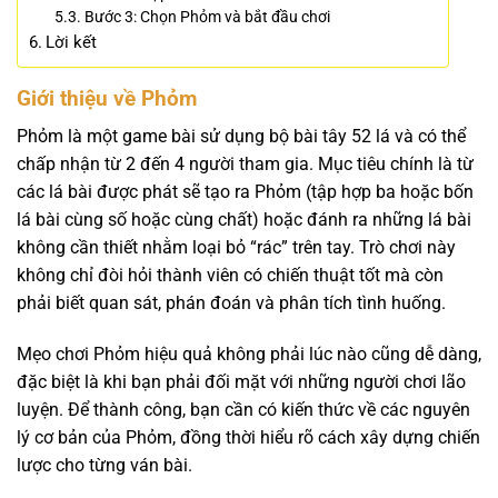
Bước 3: Chọn Phỏm và bắt đầu chơi
Lời kết
Giới thiệu về Phỏm
Phỏm là một game bài sử dụng bộ bài tây 52 lá và có thể
chấp nhận từ 2 đến 4 người tham gia. Mục tiêu chính là từ
các lá bài được phát sẽ tạo ra Phỏm (tập hợp ba hoặc bốn
lá bài cùng số hoặc cùng chất) hoặc đánh ra những lá bài
không cần thiết nhằm loại bỏ “rác” trên tay. Trò chơi này
không chỉ đòi hỏi thành viên có chiến thuật tốt mà còn
phải biết quan sát, phán đoán và phân tích tình huống.
Mẹo chơi Phỏm hiệu quả không phải lúc nào cũng dễ dàng,
đặc biệt là khi bạn phải đối mặt với những người chơi lão
luyện. Để thành công, bạn cần có kiến thức về các nguyên
lý cơ bản của Phỏm, đồng thời hiểu rõ cách xây dựng chiến
lược cho từng ván bài.