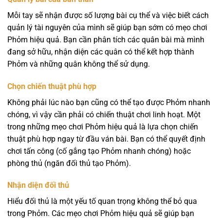
Mỗi tay sẽ nhận được số lượng bài cụ thể và việc biết cách
quản lý tài nguyên của mình sẽ giúp bạn sớm có mẹo chơi
Phỏm hiệu quả. Bạn cần phân tích các quân bài mà mình
đang sở hữu, nhận diện các quân có thể kết hợp thành
Phỏm và những quân không thể sử dụng.
Chọn chiến thuật phù hợp
Không phải lúc nào bạn cũng có thể tạo được Phỏm nhanh
chóng, vì vậy cần phải có chiến thuật chơi linh hoạt. Một
trong những mẹo chơi Phỏm hiệu quả là lựa chọn chiến
thuật phù hợp ngay từ đầu ván bài. Bạn có thể quyết định
chơi tấn công (cố gắng tạo Phỏm nhanh chóng) hoặc
phòng thủ (ngăn đối thủ tạo Phỏm).
Nhận diện đối thủ
Hiểu đối thủ là một yếu tố quan trọng không thể bỏ qua
trong Phỏm. Các mẹo chơi Phỏm hiệu quả sẽ giúp bạn