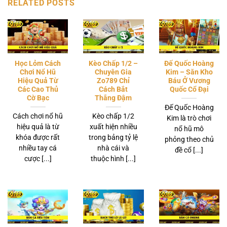
RELATED POSTS
Học Lỏm Cách
Kèo Chấp 1/2 –
Đế Quốc Hoàng
Chơi Nổ Hũ
Chuyên Gia
Kim – Săn Kho
Hiệu Quả Từ
Zo789 Chỉ
Báu Ở Vương
Các Cao Thủ
Cách Bắt
Quốc Cổ Đại
Cờ Bạc
Thắng Đậm
Đế Quốc Hoàng
Cách chơi nổ hũ
Kèo chấp 1/2
Kim là trò chơi
hiệu quả là từ
xuất hiện nhiều
nổ hũ mô
khóa được rất
trong bảng tỷ lệ
phỏng theo chủ
nhiều tay cá
nhà cái và
đề cổ [...]
cược [...]
thuộc hình [...]