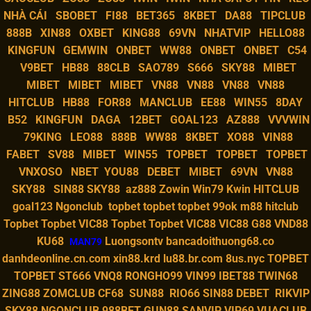
NHÀ CÁI
SBOBET
FI88
BET365
8KBET
DA88
TIPCLUB
888B
XIN88
OXBET
KING88
69VN
NHATVIP
HELLO88
KINGFUN
GEMWIN
ONBET
WW88
ONBET
ONBET
C54
V9BET
HB88
88CLB
SAO789
S666
SKY88
MIBET
MIBET
MIBET
MIBET
VN88
VN88
VN88
VN88
HITCLUB
HB88
FOR88
MANCLUB
EE88
WIN55
8DAY
B52
KINGFUN
DAGA
12BET
GOAL123
AZ888
VVVWIN
79KING
LEO88
888B
WW88
8KBET
XO88
VIN88
FABET
SV88
MIBET
WIN55
TOPBET
TOPBET
TOPBET
VNXOSO
NBET
YOU88
DEBET
MIBET
69VN
VN88
SKY88
SIN88
SKY88
az888
Zowin
Win79
Kwin
HITCLUB
goal123
Ngonclub
topbet
topbet
topbet
99ok
m88
hitclub
Topbet
Topbet
VIC88
Topbet
Topbet
VIC88
VIC88
G88
VND88
KU68
Luongsontv
bancadoithuong68.co
MAN79
danhdeonline.cn.com
xin88.krd
lu88.br.com
8us.nyc
TOPBET
TOPBET
ST666
VNQ8
RONGHO99
VIN99
IBET88
TWIN68
ZING88
ZOMCLUB
CF68
SUN88
RIO66
SIN88
DEBET
RIKVIP
SKY88
NGONCLUB
988BET
GUN88
SANVIP
VIP69
VUACLUB