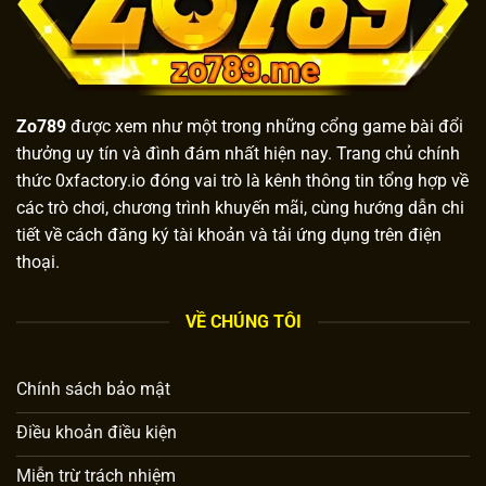
Zo789
được xem như một trong những cổng game bài đổi
thưởng uy tín và đình đám nhất hiện nay. Trang chủ chính
thức 0xfactory.io đóng vai trò là kênh thông tin tổng hợp về
các trò chơi, chương trình khuyến mãi, cùng hướng dẫn chi
tiết về cách đăng ký tài khoản và tải ứng dụng trên điện
thoại.
VỀ CHÚNG TÔI
Chính sách bảo mật
Điều khoản điều kiện
Miễn trừ trách nhiệm