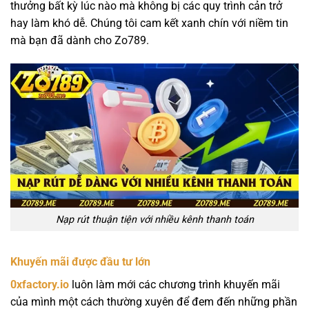
thưởng bất kỳ lúc nào mà không bị các quy trình cản trở
hay làm khó dễ. Chúng tôi cam kết xanh chín với niềm tin
mà bạn đã dành cho Zo789.
Nạp rút thuận tiện với nhiều kênh thanh toán
Khuyến mãi được đầu tư lớn
0xfactory.io
luôn làm mới các chương trình khuyến mãi
của mình một cách thường xuyên để đem đến những phần