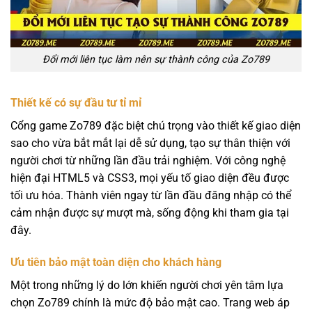
Đổi mới liên tục làm nên sự thành công của Zo789
Thiết kế có sự đầu tư tỉ mỉ
Cổng game Zo789 đặc biệt chú trọng vào thiết kế giao diện
sao cho vừa bắt mắt lại dễ sử dụng, tạo sự thân thiện với
người chơi từ những lần đầu trải nghiệm. Với công nghệ
hiện đại HTML5 và CSS3, mọi yếu tố giao diện đều được
tối ưu hóa. Thành viên ngay từ lần đầu đăng nhập có thể
cảm nhận được sự mượt mà, sống động khi tham gia tại
đây.
Ưu tiên bảo mật toàn diện cho khách hàng
Một trong những lý do lớn khiến người chơi yên tâm lựa
chọn Zo789 chính là mức độ bảo mật cao. Trang web áp