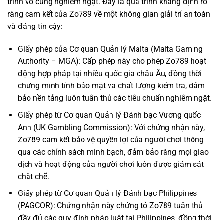
trình vô cùng nghiêm ngặt. Đây là quá trình khẳng định rõ
ràng cam kết của Zo789 về một không gian giải trí an toàn
và đáng tin cậy:
Giấy phép của Cơ quan Quản lý Malta (Malta Gaming
Authority – MGA): Cấp phép này cho phép Zo789 hoạt
động hợp pháp tại nhiều quốc gia châu Âu, đồng thời
chứng minh tính bảo mật và chất lượng kiểm tra, đảm
bảo nền tảng luôn tuân thủ các tiêu chuẩn nghiêm ngặt.
Giấy phép từ Cơ quan Quản lý Đánh bạc Vương quốc
Anh (UK Gambling Commission): Với chứng nhận này,
Zo789 cam kết bảo vệ quyền lợi của người chơi thông
qua các chính sách minh bạch, đảm bảo rằng mọi giao
dịch và hoạt động của người chơi luôn được giám sát
chặt chẽ.
Giấy phép từ Cơ quan Quản lý Đánh bạc Philippines
(PAGCOR): Chứng nhận này chứng tỏ Zo789 tuân thủ
đầy đủ các quy định pháp luật tại Philippines, đồng thời