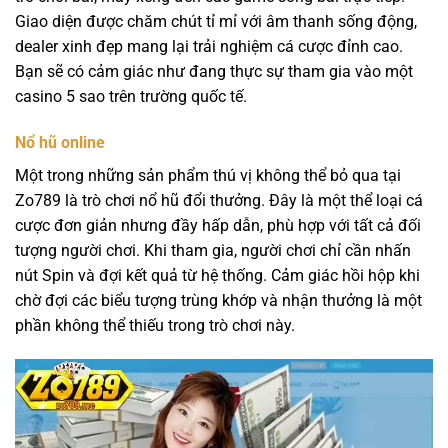
Giao diện được chăm chút tỉ mỉ với âm thanh sống động,
dealer xinh đẹp mang lại trải nghiệm cá cược đỉnh cao.
Bạn sẽ có cảm giác như đang thực sự tham gia vào một
casino 5 sao trên trường quốc tế.
Nổ hũ online
Một trong những sản phẩm thú vị không thể bỏ qua tại
Zo789 là trò chơi nổ hũ đổi thưởng. Đây là một thể loại cá
cược đơn giản nhưng đầy hấp dẫn, phù hợp với tất cả đối
tượng người chơi. Khi tham gia, người chơi chỉ cần nhấn
nút Spin và đợi kết quả từ hệ thống. Cảm giác hồi hộp khi
chờ đợi các biểu tượng trùng khớp và nhận thưởng là một
phần không thể thiếu trong trò chơi này.