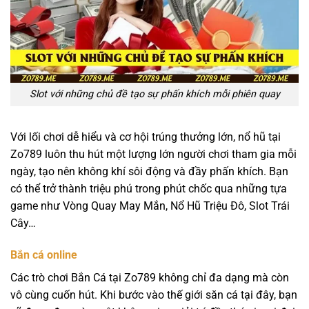
Slot với những chủ đề tạo sự phấn khích mỗi phiên quay
Với lối chơi dễ hiểu và cơ hội trúng thưởng lớn, nổ hũ tại
Zo789 luôn thu hút một lượng lớn người chơi tham gia mỗi
ngày, tạo nên không khí sôi động và đầy phấn khích. Bạn
có thể trở thành triệu phú trong phút chốc qua những tựa
game như Vòng Quay May Mắn, Nổ Hũ Triệu Đô, Slot Trái
Cây…
Bắn cá online
Các trò chơi Bắn Cá tại Zo789 không chỉ đa dạng mà còn
vô cùng cuốn hút. Khi bước vào thế giới săn cá tại đây, bạn