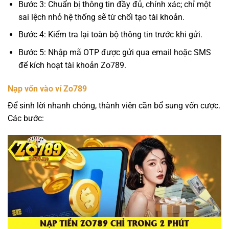
Bước 3: Chuẩn bị thông tin đầy đủ, chính xác; chỉ một
sai lệch nhỏ hệ thống sẽ từ chối tạo tài khoản.
Bước 4: Kiểm tra lại toàn bộ thông tin trước khi gửi.
Bước 5: Nhập mã OTP được gửi qua email hoặc SMS
để kích hoạt tài khoản Zo789.
Nạp vốn vào ví Zo789
Để sinh lời nhanh chóng, thành viên cần bổ sung vốn cược.
Các bước: