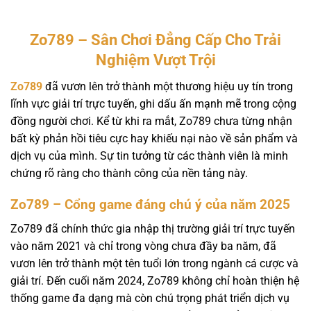
Zo789 – Sân Chơi Đẳng Cấp Cho Trải
Nghiệm Vượt Trội
Zo789
đã vươn lên trở thành một thương hiệu uy tín trong
lĩnh vực giải trí trực tuyến, ghi dấu ấn mạnh mẽ trong cộng
đồng người chơi. Kể từ khi ra mắt, Zo789 chưa từng nhận
bất kỳ phản hồi tiêu cực hay khiếu nại nào về sản phẩm và
dịch vụ của mình. Sự tin tưởng từ các thành viên là minh
chứng rõ ràng cho thành công của nền tảng này.
Zo789 – Cổng game đáng chú ý của năm 2025
Zo789 đã chính thức gia nhập thị trường giải trí trực tuyến
vào năm 2021 và chỉ trong vòng chưa đầy ba năm, đã
vươn lên trở thành một tên tuổi lớn trong ngành cá cược và
giải trí. Đến cuối năm 2024, Zo789 không chỉ hoàn thiện hệ
thống game đa dạng mà còn chú trọng phát triển dịch vụ