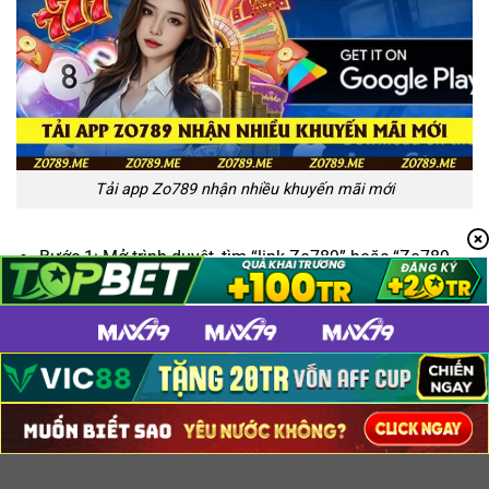
Tải app Zo789 nhận nhiều khuyến mãi mới
Bước 1: Mở trình duyệt, tìm “link Zo789” hoặc “Zo789
online”.
Bước 2: Truy cập Zo789.online để lấy link bảo mật.
Bước 3: Tại trang chủ, quét QR iOS/Android, cho phép
cài đặt.
Bước 4: Hoàn tất cài, mở ứng dụng.
Bước 5: Đăng ký (nếu mới) hoặc Đăng nhập (nếu đã có