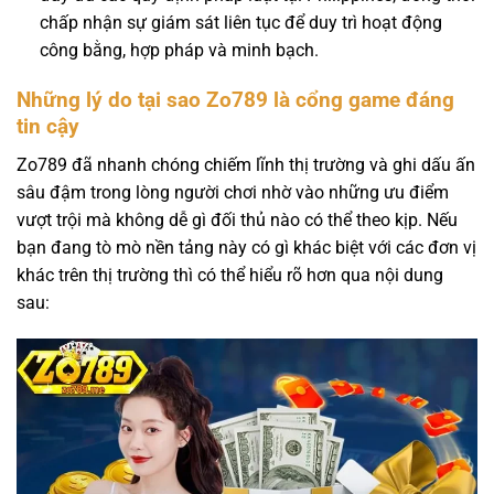
chấp nhận sự giám sát liên tục để duy trì hoạt động
công bằng, hợp pháp và minh bạch.
Những lý do tại sao Zo789 là cổng game đáng
tin cậy
Zo789 đã nhanh chóng chiếm lĩnh thị trường và ghi dấu ấn
sâu đậm trong lòng người chơi nhờ vào những ưu điểm
vượt trội mà không dễ gì đối thủ nào có thể theo kịp. Nếu
bạn đang tò mò nền tảng này có gì khác biệt với các đơn vị
khác trên thị trường thì có thể hiểu rõ hơn qua nội dung
sau: