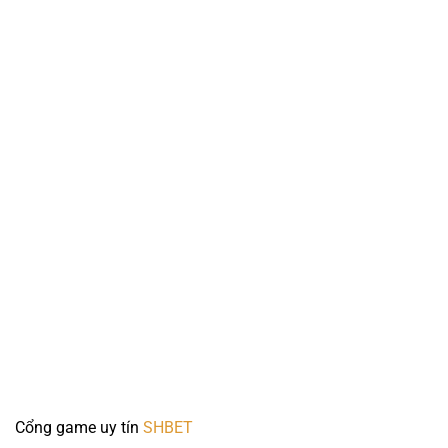
Cổng game uy tín
SHBET