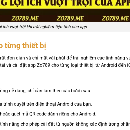
ích vượt trội khi trải nghiệm tiện tích của app
 từng thiết bị
 rất đơn giản và chỉ mất vài phút để trải nghiệm các tính năng v
 tải và cài đặt app Zo789 cho từng loại thiết bị, từ Android đến i
cùng dễ dàng, chỉ cần làm theo các bước sau:
 trình duyệt trên điện thoại Android của bạn.
 hoặc quét mã QR code dành riêng cho Android.
ật tính năng cho phép cài đặt từ nguồn không xác định trong phầ