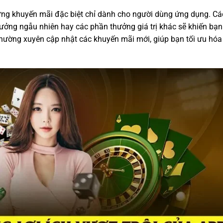
ững khuyến mãi đặc biệt chỉ dành cho người dùng ứng dụng. Cá
hưởng ngẫu nhiên hay các phần thưởng giá trị khác sẽ khiến bạn
thường xuyên cập nhật các khuyến mãi mới, giúp bạn tối ưu hóa