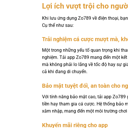
Lợi ích vượt trội cho ngư
Khi lưu ứng dụng Zo789 về điện thoại, bạn
Cụ thể như sau:
Trải nghiệm cá cược mượt mà, kh
Một trong những yếu tố quan trọng khi tha
nghiệm. Tải app Zo789 mang đến một kết n
mà không phải lo lắng về tốc độ hay sự gi
cả khi đang di chuyển.
Bảo mật tuyệt đối, an toàn cho n
Với tính năng bảo mật cao, tải app Zo789 g
tiền hay tham gia cá cược. Hệ thống bảo m
xâm nhập, mang đến một môi trường chơi 
Khuyến mãi riêng cho app