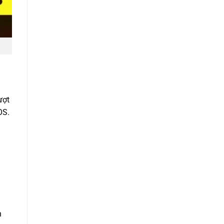
ượt
OS.
n