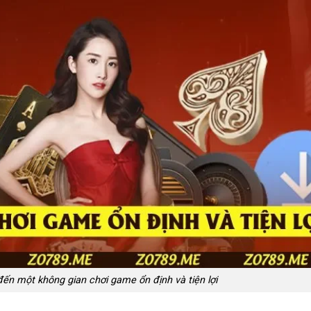
ến một không gian chơi game ổn định và tiện lợi