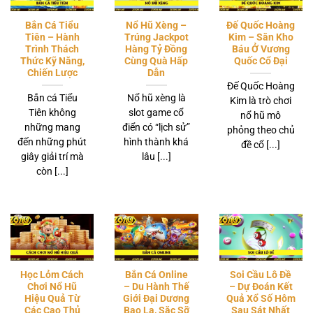
Bắn Cá Tiểu
Nổ Hũ Xèng –
Đế Quốc Hoàng
Tiên – Hành
Trúng Jackpot
Kim – Săn Kho
Trình Thách
Hàng Tỷ Đồng
Báu Ở Vương
Thức Kỹ Năng,
Cùng Quà Hấp
Quốc Cổ Đại
Chiến Lược
Dẫn
Đế Quốc Hoàng
Bắn cá Tiểu
Nổ hũ xèng là
Kim là trò chơi
Tiên không
slot game cổ
nổ hũ mô
những mang
điển có “lịch sử”
phỏng theo chủ
đến những phút
hình thành khá
đề cổ [...]
giây giải trí mà
lâu [...]
còn [...]
Học Lỏm Cách
Bắn Cá Online
Soi Cầu Lô Đề
Chơi Nổ Hũ
– Du Hành Thế
– Dự Đoán Kết
Hiệu Quả Từ
Giới Đại Dương
Quả Xổ Số Hôm
Các Cao Thủ
Bao La, Sặc Sỡ
Sau Sát Nhất