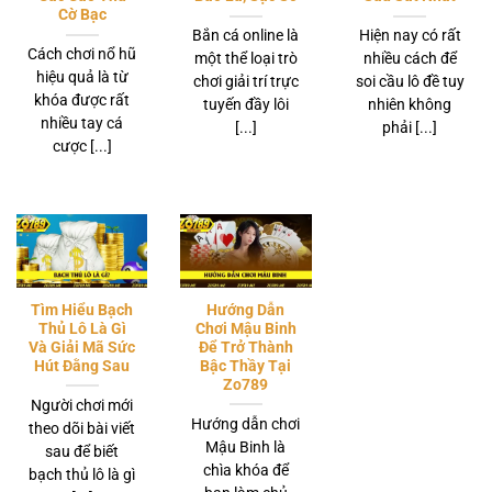
Cờ Bạc
Bắn cá online là
Hiện nay có rất
Cách chơi nổ hũ
một thể loại trò
nhiều cách để
hiệu quả là từ
chơi giải trí trực
soi cầu lô đề tuy
khóa được rất
tuyến đầy lôi
nhiên không
nhiều tay cá
[...]
phải [...]
cược [...]
Tìm Hiểu Bạch
Hướng Dẫn
Thủ Lô Là Gì
Chơi Mậu Binh
Và Giải Mã Sức
Để Trở Thành
Hút Đằng Sau
Bậc Thầy Tại
Zo789
Người chơi mới
Hướng dẫn chơi
theo dõi bài viết
Mậu Binh là
sau để biết
chìa khóa để
bạch thủ lô là gì