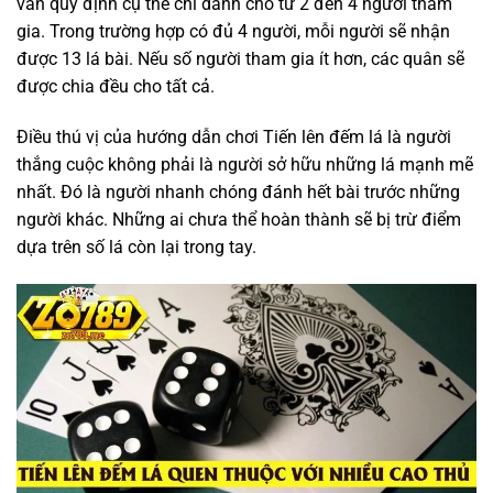
ván quy định cụ thể chỉ dành cho từ 2 đến 4 người tham
gia. Trong trường hợp có đủ 4 người, mỗi người sẽ nhận
được 13 lá bài. Nếu số người tham gia ít hơn, các quân sẽ
được chia đều cho tất cả.
Điều thú vị của hướng dẫn chơi Tiến lên đếm lá là người
thắng cuộc không phải là người sở hữu những lá mạnh mẽ
nhất. Đó là người nhanh chóng đánh hết bài trước những
người khác. Những ai chưa thể hoàn thành sẽ bị trừ điểm
dựa trên số lá còn lại trong tay.