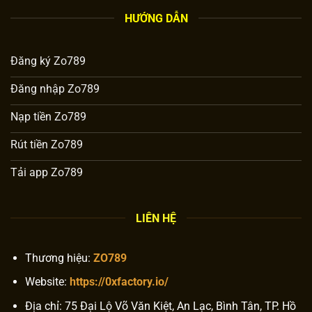
HƯỚNG DẪN
Đăng ký Zo789
Đăng nhập Zo789
Nạp tiền Zo789
Rút tiền Zo789
Tải app Zo789
LIÊN HỆ
Thương hiệu:
ZO789
Website:
https://0xfactory.io/
Địa chỉ: 75 Đại Lộ Võ Văn Kiệt, An Lạc, Bình Tân, TP. Hồ