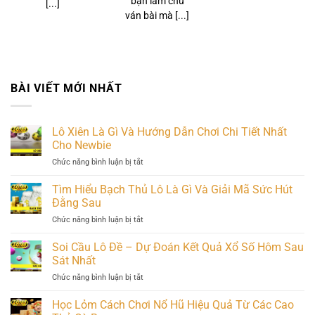
bạn làm chủ
[...]
ván bài mà [...]
BÀI VIẾT MỚI NHẤT
Lô Xiên Là Gì Và Hướng Dẫn Chơi Chi Tiết Nhất
Cho Newbie
Chức năng bình luận bị tắt
ở
Lô
Xiên
Tìm Hiểu Bạch Thủ Lô Là Gì Và Giải Mã Sức Hút
Là
Đằng Sau
Gì
Chức năng bình luận bị tắt
ở
Và
Tìm
Hướng
Hiểu
Soi Cầu Lô Đề – Dự Đoán Kết Quả Xổ Số Hôm Sau
Dẫn
Bạch
Chơi
Sát Nhất
Thủ
Chi
Chức năng bình luận bị tắt
ở
Lô
Tiết
Soi
Là
Nhất
Cầu
Học Lỏm Cách Chơi Nổ Hũ Hiệu Quả Từ Các Cao
Gì
Cho
Lô