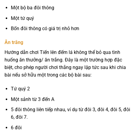
Một bộ ba đôi thông
Một tứ quý
Bốn đôi thông có giá trị nhỏ hơn
Ăn trắng
Hướng dẫn chơi Tiến lên đếm lá không thể bỏ qua tình
huống ăn thưởng/ ăn trắng. Đây là một trường hợp đặc
biệt, cho phép người chơi thắng ngay lập tức sau khi chia
bài nếu sở hữu một trong các bộ bài sau:
Tứ quý 2
Một sảnh từ 3 đến A
5 đôi thông liên tiếp nhau, ví dụ từ đôi 3, đôi 4, đôi 5, đôi
6, đôi 7.
6 đôi