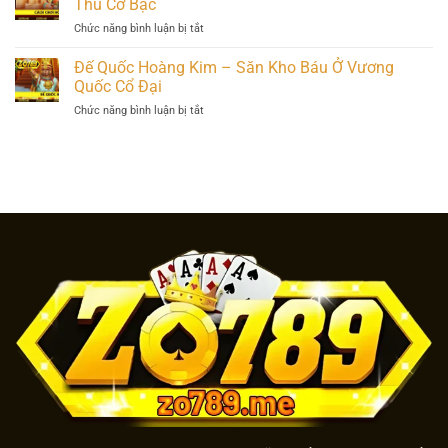
Và
Thủ Cờ Bạc
Newbie
Đề
Giải
Chức năng bình luận bị tắt
ở
–
Mã
Học
Dự
Sức
Lỏm
Đế Quốc Hoàng Kim – Săn Kho Báu Ở Vương
Đoán
Hút
Cách
Kết
Quốc Cổ Đại
Đằng
Chơi
Quả
Sau
Chức năng bình luận bị tắt
ở
Nổ
Xổ
Đế
Hũ
Số
Quốc
Hiệu
Hôm
Hoàng
Quả
Sau
Kim
Từ
Sát
–
Các
Nhất
Săn
Cao
Kho
Thủ
Báu
Cờ
Ở
Bạc
Vương
Quốc
Cổ
Đại