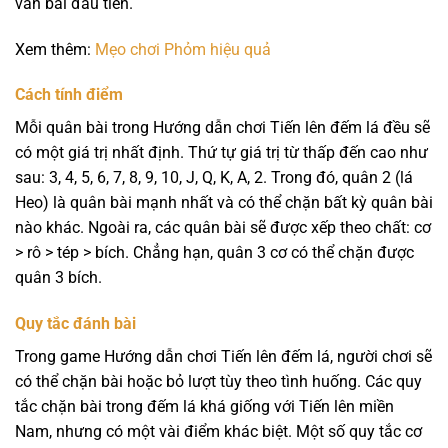
ván bài đầu tiên.
Xem thêm:
Mẹo chơi Phỏm hiệu quả
Cách tính điểm
Mỗi quân bài trong Hướng dẫn chơi Tiến lên đếm lá đều sẽ
có một giá trị nhất định. Thứ tự giá trị từ thấp đến cao như
sau: 3, 4, 5, 6, 7, 8, 9, 10, J, Q, K, A, 2. Trong đó, quân 2 (lá
Heo) là quân bài mạnh nhất và có thể chặn bất kỳ quân bài
nào khác. Ngoài ra, các quân bài sẽ được xếp theo chất: cơ
> rô > tép > bích. Chẳng hạn, quân 3 cơ có thể chặn được
quân 3 bích.
Quy tắc đánh bài
Trong game Hướng dẫn chơi Tiến lên đếm lá, người chơi sẽ
có thể chặn bài hoặc bỏ lượt tùy theo tình huống. Các quy
tắc chặn bài trong đếm lá khá giống với Tiến lên miền
Nam, nhưng có một vài điểm khác biệt. Một số quy tắc cơ