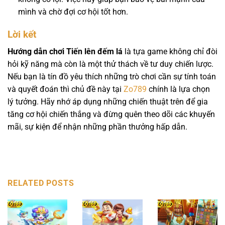
mình và chờ đợi cơ hội tốt hơn.
Lời kết
Hướng dẫn chơi Tiến lên đếm lá
là tựa game không chỉ đòi
hỏi kỹ năng mà còn là một thử thách về tư duy chiến lược.
Nếu bạn là tín đồ yêu thích những trò chơi cần sự tính toán
và quyết đoán thì chủ đề này tại
Zo789
chính là lựa chọn
lý tưởng. Hãy nhớ áp dụng những chiến thuật trên để gia
tăng cơ hội chiến thắng và đừng quên theo dõi các khuyến
mãi, sự kiện để nhận những phần thưởng hấp dẫn.
RELATED POSTS