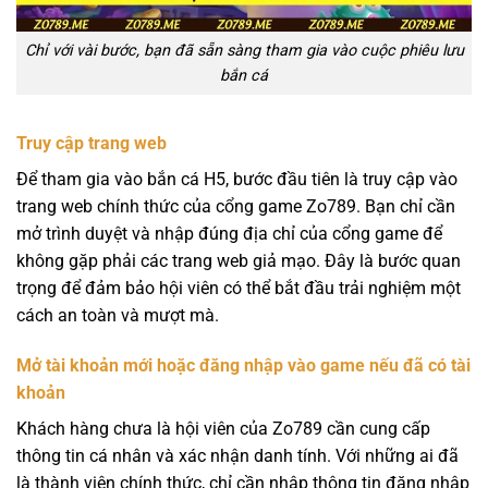
Chỉ với vài bước, bạn đã sẵn sàng tham gia vào cuộc phiêu lưu
bắn cá
Truy cập trang web
Để tham gia vào bắn cá H5, bước đầu tiên là truy cập vào
trang web chính thức của cổng game Zo789. Bạn chỉ cần
mở trình duyệt và nhập đúng địa chỉ của cổng game để
không gặp phải các trang web giả mạo. Đây là bước quan
trọng để đảm bảo hội viên có thể bắt đầu trải nghiệm một
cách an toàn và mượt mà.
Mở tài khoản mới hoặc đăng nhập vào game nếu đã có tài
khoản
Khách hàng chưa là hội viên của Zo789 cần cung cấp
thông tin cá nhân và xác nhận danh tính. Với những ai đã
là thành viên chính thức, chỉ cần nhập thông tin đăng nhập