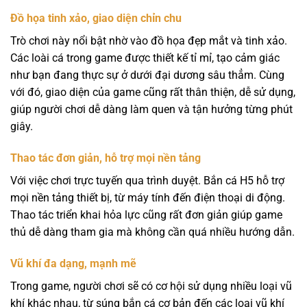
Đồ họa tinh xảo, giao diện chỉn chu
Trò chơi này nổi bật nhờ vào đồ họa đẹp mắt và tinh xảo.
Các loài cá trong game được thiết kế tỉ mỉ, tạo cảm giác
như bạn đang thực sự ở dưới đại dương sâu thẳm. Cùng
với đó, giao diện của game cũng rất thân thiện, dễ sử dụng,
giúp người chơi dễ dàng làm quen và tận hưởng từng phút
giây.
Thao tác đơn giản, hỗ trợ mọi nền tảng
Với việc chơi trực tuyến qua trình duyệt. Bắn cá H5 hỗ trợ
mọi nền tảng thiết bị, từ máy tính đến điện thoại di động.
Thao tác triển khai hỏa lực cũng rất đơn giản giúp game
thủ dễ dàng tham gia mà không cần quá nhiều hướng dẫn.
Vũ khí đa dạng, mạnh mẽ
Trong game, người chơi sẽ có cơ hội sử dụng nhiều loại vũ
khí khác nhau, từ súng bắn cá cơ bản đến các loại vũ khí