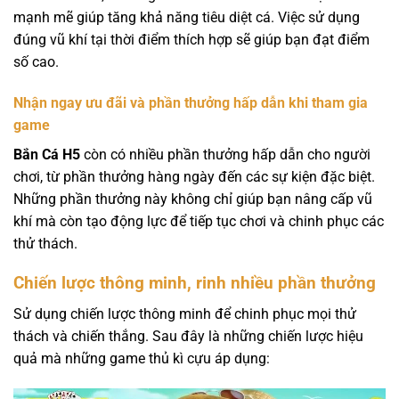
mạnh mẽ giúp tăng khả năng tiêu diệt cá. Việc sử dụng
đúng vũ khí tại thời điểm thích hợp sẽ giúp bạn đạt điểm
số cao.
Nhận ngay ưu đãi và phần thưởng hấp dẫn khi tham gia
game
Bắn Cá H5
còn có nhiều phần thưởng hấp dẫn cho người
chơi, từ phần thưởng hàng ngày đến các sự kiện đặc biệt.
Những phần thưởng này không chỉ giúp bạn nâng cấp vũ
khí mà còn tạo động lực để tiếp tục chơi và chinh phục các
thử thách.
Chiến lược thông minh, rinh nhiều phần thưởng
Sử dụng chiến lược thông minh để chinh phục mọi thử
thách và chiến thắng. Sau đây là những chiến lược hiệu
quả mà những game thủ kì cựu áp dụng: