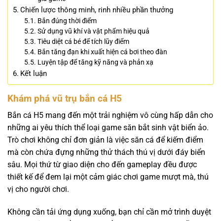
Chiến lược thông minh, rinh nhiều phần thưởng
Bắn đúng thời điểm
Sử dụng vũ khí và vật phẩm hiệu quả
Tiêu diệt cá bé để tích lũy điểm
Bắn tăng đạn khi xuất hiện cá bơi theo đàn
Luyện tập để tăng kỹ năng và phản xạ
Kết luận
Khám phá vũ trụ bắn cá H5
Bắn cá H5 mang đến một trải nghiệm vô cùng hấp dẫn cho
những ai yêu thích thể loại game săn bắt sinh vật biển ảo.
Trò chơi không chỉ đơn giản là việc săn cá để kiếm điểm
mà còn chứa đựng những thử thách thú vị dưới đáy biển
sâu. Mọi thứ từ giao diện cho đến gameplay đều được
thiết kế để đem lại một cảm giác chơi game mượt mà, thú
vị cho người chơi.
Không cần tải ứng dụng xuống, bạn chỉ cần mở trình duyệt