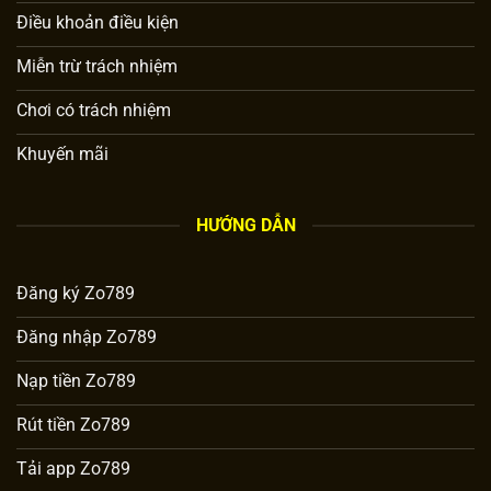
Điều khoản điều kiện
Miễn trừ trách nhiệm
Chơi có trách nhiệm
Khuyến mãi
HƯỚNG DẪN
Đăng ký Zo789
Đăng nhập Zo789
Nạp tiền Zo789
Rút tiền Zo789
Tải app Zo789