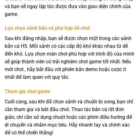
và bạn sẽ ngay lập tức được đưa vào giao diện chính của
game.
Lựa chọn sảnh bắn cá phù hợp lối chơi
Sau khi đăng nhập, bạn sẽ được chọn một trong các sảnh
bắn cá H5. Mỗi sảnh có các cấp độ khó khác nhau từ dễ
đến khó. Lựa chọn màn chơi phù hợp với trình độ của mình
sẽ giúp thành viên có trải nghiệm chơi game tốt nhất. Nếu
mới chơi , hãy bắt đầu với phiên bản demo hoặc cược ít
nhất để làm quen với quy tắc.
Tham gia chơi game
Cuối cùng, sau khi đã chọn sảnh và chuẩn bị xong, bạn chỉ
cần tham gia và bắt đầu chơi. Thao tác bắn cá rất đơn
giản, chỉ cần sử dụng chuột hoặc các phím điều hướng để
di chuyển và nhắm mục tiêu. Hãy nhanh tay và chính xác
để có thể chiến thắng!