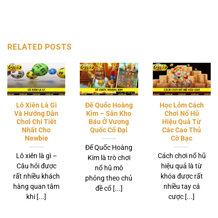
RELATED POSTS
Lô Xiên Là Gì
Đế Quốc Hoàng
Học Lỏm Cách
Và Hướng Dẫn
Kim – Săn Kho
Chơi Nổ Hũ
Chơi Chi Tiết
Báu Ở Vương
Hiệu Quả Từ
Nhất Cho
Quốc Cổ Đại
Các Cao Thủ
Newbie
Cờ Bạc
Đế Quốc Hoàng
Lô xiên là gì –
Cách chơi nổ hũ
Kim là trò chơi
Câu hỏi được
hiệu quả là từ
nổ hũ mô
rất nhiều khách
khóa được rất
phỏng theo chủ
hàng quan tâm
nhiều tay cá
đề cổ [...]
khi [...]
cược [...]