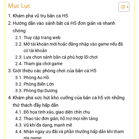
Mục Lục
Khám phá vũ trụ bắn cá H5
Hướng dẫn vào sảnh bắt cá H5 đơn giản và nhanh
chóng
Truy cập trang web
Mở tài khoản mới hoặc đăng nhập vào game nếu đã
có tài khoản
Lựa chọn sảnh bắn cá phù hợp lối chơi
Tham gia chơi game
Giới thiệu các phòng chơi của bắn cá H5
Phòng Ao Hồ
Phòng Biển Lớn
Phòng Đại Dương
Khám phá sức hút khó cưỡng của bắn cá h5 với những
thử thách đầy hấp dẫn
Đồ họa tinh xảo, giao diện chỉn chu
Thao tác đơn giản, hỗ trợ mọi nền tảng
Vũ khí đa dạng, mạnh mẽ
Nhận ngay ưu đãi và phần thưởng hấp dẫn khi tham
gia game