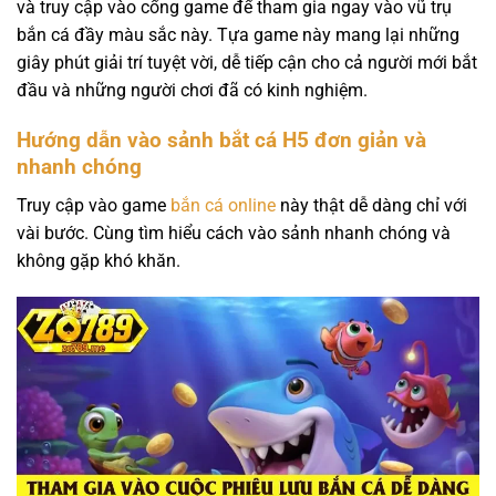
và truy cập vào cổng game để tham gia ngay vào vũ trụ
bắn cá đầy màu sắc này. Tựa game này mang lại những
giây phút giải trí tuyệt vời, dễ tiếp cận cho cả người mới bắt
đầu và những người chơi đã có kinh nghiệm.
Hướng dẫn vào sảnh bắt cá H5 đơn giản và
nhanh chóng
Truy cập vào game
bắn cá online
này thật dễ dàng chỉ với
vài bước. Cùng tìm hiểu cách vào sảnh nhanh chóng và
không gặp khó khăn.