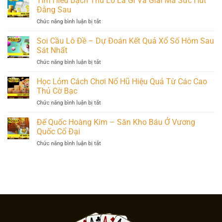
Tìm Hiểu Bạch Thủ Lô Là Gì Và Giải Mã Sức Hút
Là
Đằng Sau
Gì
Chức năng bình luận bị tắt
ở
Và
Tìm
Hướng
Hiểu
Soi Cầu Lô Đề – Dự Đoán Kết Quả Xổ Số Hôm Sau
Dẫn
Bạch
Chơi
Sát Nhất
Thủ
Chi
Chức năng bình luận bị tắt
ở
Lô
Tiết
Soi
Là
Nhất
Cầu
Học Lỏm Cách Chơi Nổ Hũ Hiệu Quả Từ Các Cao
Gì
Cho
Lô
Và
Thủ Cờ Bạc
Newbie
Đề
Giải
Chức năng bình luận bị tắt
ở
–
Mã
Học
Dự
Sức
Lỏm
Đế Quốc Hoàng Kim – Săn Kho Báu Ở Vương
Đoán
Hút
Cách
Kết
Quốc Cổ Đại
Đằng
Chơi
Quả
Sau
Chức năng bình luận bị tắt
ở
Nổ
Xổ
Đế
Hũ
Số
Quốc
Hiệu
Hôm
Hoàng
Quả
Sau
Kim
Từ
Sát
–
Các
Nhất
Săn
Cao
Kho
Thủ
Báu
Cờ
Ở
Bạc