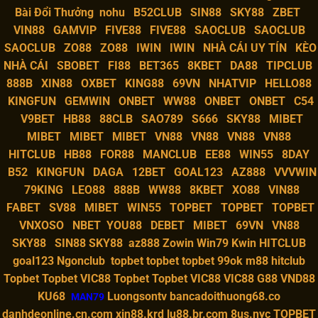
Bài Đổi Thưởng
nohu
B52CLUB
SIN88
SKY88
ZBET
VIN88
GAMVIP
FIVE88
FIVE88
SAOCLUB
SAOCLUB
SAOCLUB
ZO88
ZO88
IWIN
IWIN
NHÀ CÁI UY TÍN
KÈO
NHÀ CÁI
SBOBET
FI88
BET365
8KBET
DA88
TIPCLUB
888B
XIN88
OXBET
KING88
69VN
NHATVIP
HELLO88
KINGFUN
GEMWIN
ONBET
WW88
ONBET
ONBET
C54
V9BET
HB88
88CLB
SAO789
S666
SKY88
MIBET
MIBET
MIBET
MIBET
VN88
VN88
VN88
VN88
HITCLUB
HB88
FOR88
MANCLUB
EE88
WIN55
8DAY
B52
KINGFUN
DAGA
12BET
GOAL123
AZ888
VVVWIN
79KING
LEO88
888B
WW88
8KBET
XO88
VIN88
FABET
SV88
MIBET
WIN55
TOPBET
TOPBET
TOPBET
VNXOSO
NBET
YOU88
DEBET
MIBET
69VN
VN88
SKY88
SIN88
SKY88
az888
Zowin
Win79
Kwin
HITCLUB
goal123
Ngonclub
topbet
topbet
topbet
99ok
m88
hitclub
Topbet
Topbet
VIC88
Topbet
Topbet
VIC88
VIC88
G88
VND88
KU68
Luongsontv
bancadoithuong68.co
MAN79
danhdeonline.cn.com
xin88.krd
lu88.br.com
8us.nyc
TOPBET