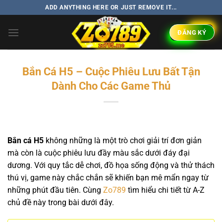
Bỏ
ADD ANYTHING HERE OR JUST REMOVE IT...
qua
nội
ĐĂNG KÝ
dung
Bắn Cá H5 – Cuộc Phiêu Lưu Bất Tận
Dành Cho Các Game Thủ
Bắn cá H5
không những là một trò chơi giải trí đơn giản
mà còn là cuộc phiêu lưu đầy màu sắc dưới đáy đại
dương. Với quy tắc dễ chơi, đồ họa sống động và thử thách
thú vị, game này chắc chắn sẽ khiến bạn mê mẩn ngay từ
những phút đầu tiên. Cùng
Zo789
tìm hiểu chi tiết từ A-Z
chủ đề này trong bài dưới đây.