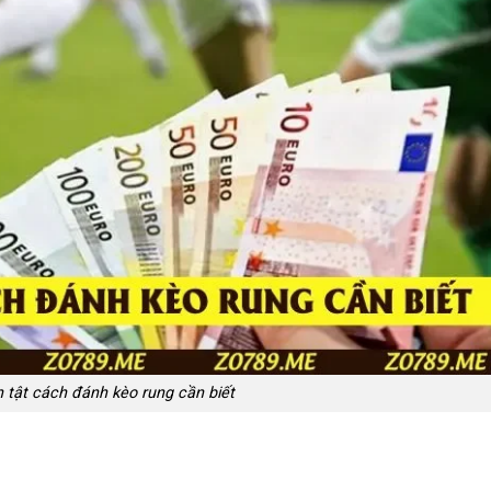
n tật cách đánh kèo rung cần biết