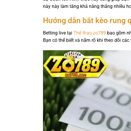
này này làm tăng khả năng thắng nhiều hơn
Hướng dẫn bắt kèo rung q
Betting live tại
Thể thao zo789
bao gồm nhi
Bạn có thể biết và nắm rõ khi theo dõi các 