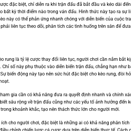
 cược đặc biệt, chỉ diễn ra khi trận đấu đã bắt đầu và kéo dài đến
ào bất kỳ thời điểm nào trong ván đấu. Hình thức này tạo ra sự l
i kèo này có thể phản ứng nhanh chóng với diễn biến của cuộc tr
phải liên tục theo dõi, phân tích các tình huống trên sân để đưa
 rung là tỷ lệ cược thay đổi liên tục, người chơi cần nắm bắt kị
t. Chỉ số này phụ thuộc vào diễn biến trận đấu, chẳng hạn như 
 Sự biến động này tạo nên sức hút đặc biệt cho kèo rung, đòi hỏ
hoạt.
ời tham gia cần có khả năng đưa ra quyết định nhanh và chính xá
 biết sâu rộng về trận đấu cũng như các yếu tố ảnh hưởng đến k
trong khoảnh khắc, tạo nên thách thức lớn cho người mới.
ích cho người chơi, đặc biệt là những ai có khả năng phân tích
iều chỉnh chiến lược cá cược dựa trên diễn biến thực tế. Cách 