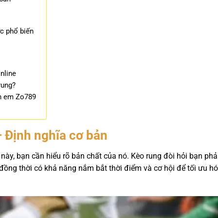
c phổ biến
nline
rung?
nh em Zo789
 Định nghĩa cơ bản
 này, bạn cần hiểu rõ bản chất của nó. Kèo rung đòi hỏi bạn phả
u, đồng thời có khả năng nắm bắt thời điểm và cơ hội để tối ưu h