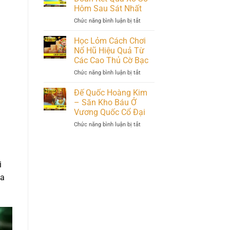
Thủ
Tiết
Hôm Sau Sát Nhất
Lô
Nhất
Chức năng bình luận bị tắt
ở
Là
Cho
Soi
Gì
Newbie
Cầu
Và
Học Lỏm Cách Chơi
Lô
Giải
Nổ Hũ Hiệu Quả Từ
Đề
Mã
Các Cao Thủ Cờ Bạc
–
Sức
Chức năng bình luận bị tắt
ở
Dự
Hút
Học
Đoán
Đằng
Lỏm
Kết
Đế Quốc Hoàng Kim
Sau
Cách
Quả
– Săn Kho Báu Ở
Chơi
Xổ
Vương Quốc Cổ Đại
Nổ
Số
Chức năng bình luận bị tắt
ở
Hũ
Hôm
Đế
Hiệu
Sau
Quốc
Quả
Sát
Hoàng
Từ
Nhất
Kim
Các
i
–
Cao
óa
Săn
Thủ
Kho
Cờ
Báu
Bạc
Ở
Vương
Quốc
Cổ