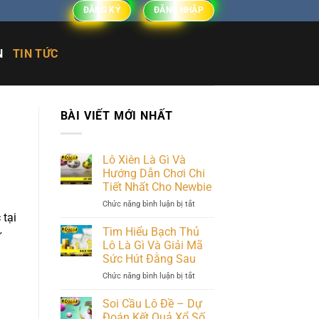
ĐĂNG KÝ
ĐĂNG NHẬP
N
TIN TỨC
BÀI VIẾT MỚI NHẤT
Lô Xiên Là Gì Và
Hướng Dẫn Chơi Chi
Tiết Nhất Cho Newbie
Chức năng bình luận bị tắt
ở
 tại
Lô
Xiên
Tìm Hiểu Bạch Thủ
ư
Là
Lô Là Gì Và Giải Mã
Gì
Sức Hút Đằng Sau
Và
Chức năng bình luận bị tắt
ở
Hướng
Tìm
Dẫn
Hiểu
Chơi
Soi Cầu Lô Đề – Dự
Bạch
Chi
Đoán Kết Quả Xổ Số